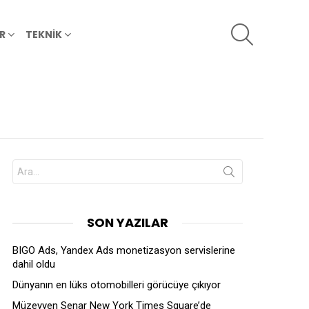
SEARCH
R
TEKNİK
Search
for:
SON YAZILAR
BIGO Ads, Yandex Ads monetizasyon servislerine
dahil oldu
Dünyanın en lüks otomobilleri görücüye çıkıyor
Müzeyyen Senar New York Times Square’de