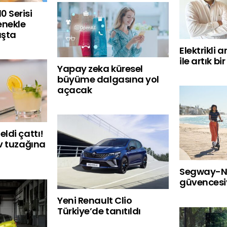
0 Serisi
enekle
ışta
Elektrikli a
ile artık bi
Yapay zeka küresel
büyüme dalgasına yol
açacak
eldi çattı!
ev tuzağına
Segway-Ni
güvencesiy
Yeni Renault Clio
Türkiye’de tanıtıldı