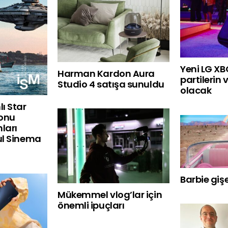
Yeni LG X
Harman Kardon Aura
partilerin
Studio 4 satışa sunuldu
olacak
ı Star
yonu
ları
ul Sinema
Barbie gişe
Mükemmel vlog’lar için
önemli ipuçları