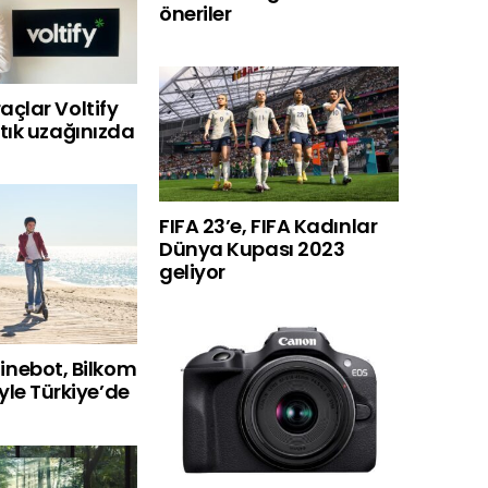
öneriler
raçlar Voltify
r tık uzağınızda
FIFA 23’e, FIFA Kadınlar
Dünya Kupası 2023
geliyor
nebot, Bilkom
le Türkiye’de