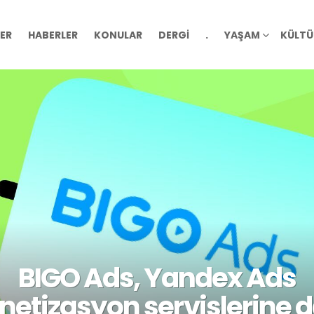
ER
HABERLER
KONULAR
DERGİ
.
YAŞAM
KÜLTÜ
BIGO Ads, Yandex Ads
etizasyon servislerine d