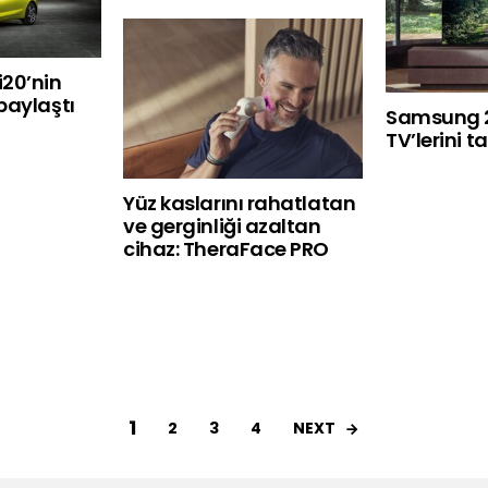
i20’nin
 paylaştı
Samsung 
TV’lerini ta
Yüz kaslarını rahatlatan
ve gerginliği azaltan
cihaz: TheraFace PRO
1
NEXT
2
3
4