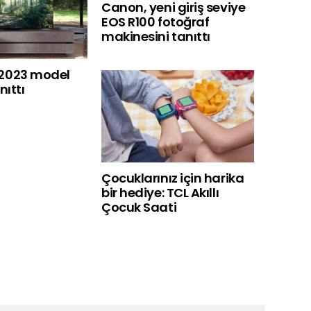
Canon, yeni giriş seviye
EOS R100 fotoğraf
makinesini tanıttı
2023 model
nıttı
Çocuklarınız için harika
bir hediye: TCL Akıllı
Çocuk Saati