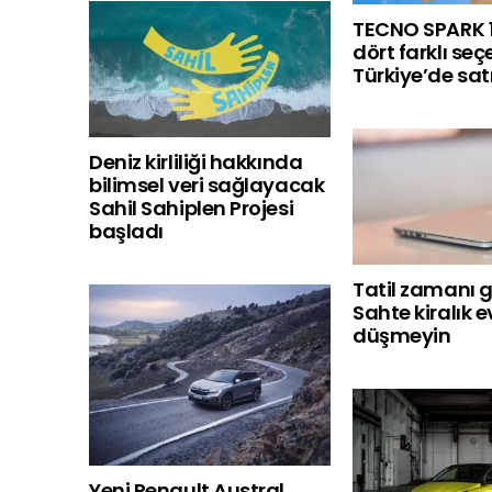
TECNO SPARK 1
dört farklı seç
Türkiye’de sat
Deniz kirliliği hakkında
bilimsel veri sağlayacak
Sahil Sahiplen Projesi
başladı
Tatil zamanı g
Sahte kiralık 
düşmeyin
Yeni Renault Austral