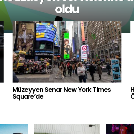
oldu
Müzeyyen Senar New York Times
H
Square’de
Ö