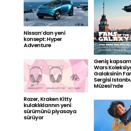
Nissan’dan yeni
konsept: Hyper
Adventure
Geniş kapsaml
Wars Koleksi
Galaksinin Fan
Sergisi Istanb
Müzesi’nde
Razer, Kraken Kitty
kulaklıklarının yeni
sürümünü piyasaya
sürüyor