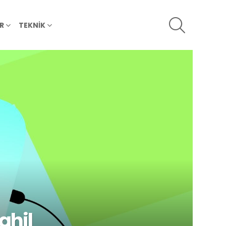
SEARCH
R
TEKNİK
ahil