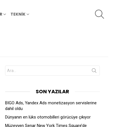
SEARCH
R
TEKNİK
Search
for:
SON YAZILAR
BIGO Ads, Yandex Ads monetizasyon servislerine
dahil oldu
Dünyanın en lüks otomobilleri görücüye çıkıyor
Müzeyyen Senar New York Times Square’de