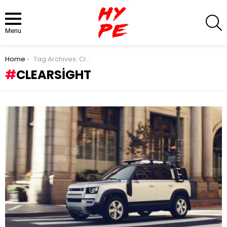
S
Menu
You are here:
Home
Tag Archives: ClearSight
CLEARSIGHT
LATEST
STORIES