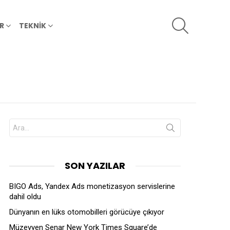
SEARCH
R
TEKNİK
Search
for:
SON YAZILAR
BIGO Ads, Yandex Ads monetizasyon servislerine
dahil oldu
Dünyanın en lüks otomobilleri görücüye çıkıyor
Müzeyyen Senar New York Times Square’de