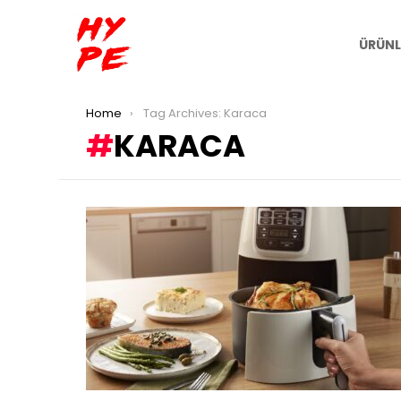
ÜRÜNL
You are here:
Home
Tag Archives: Karaca
KARACA
LATEST
STORIES