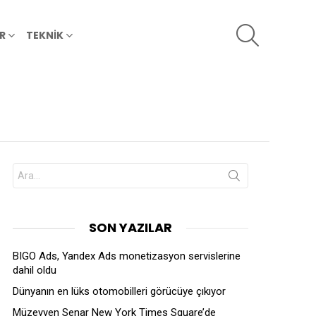
SEARCH
R
TEKNİK
Search
for:
SON YAZILAR
BIGO Ads, Yandex Ads monetizasyon servislerine
dahil oldu
Dünyanın en lüks otomobilleri görücüye çıkıyor
Müzeyyen Senar New York Times Square’de