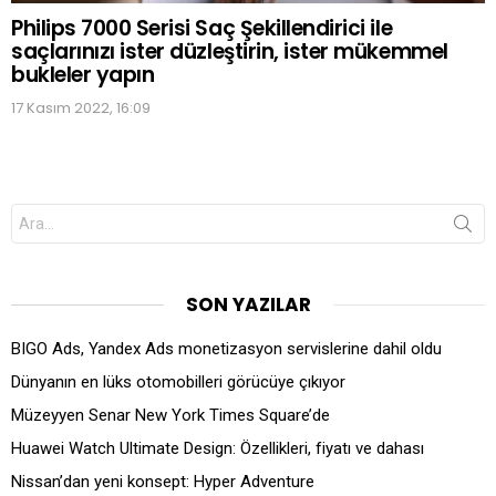
Philips 7000 Serisi Saç Şekillendirici ile
saçlarınızı ister düzleştirin, ister mükemmel
bukleler yapın
17 Kasım 2022, 16:09
Search
for:
SON YAZILAR
BIGO Ads, Yandex Ads monetizasyon servislerine dahil oldu
Dünyanın en lüks otomobilleri görücüye çıkıyor
Müzeyyen Senar New York Times Square’de
Huawei Watch Ultimate Design: Özellikleri, fiyatı ve dahası
Nissan’dan yeni konsept: Hyper Adventure