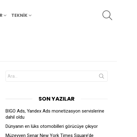
SEARCH
R
TEKNİK
Search
for:
SON YAZILAR
BIGO Ads, Yandex Ads monetizasyon servislerine
dahil oldu
Dünyanın en lüks otomobilleri görücüye çıkıyor
Müzeyyen Senar New York Times Square’de