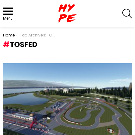
S
Menu
You are here:
Home
Tag Archives: TOSFED
TOSFED
LATEST
STORIES