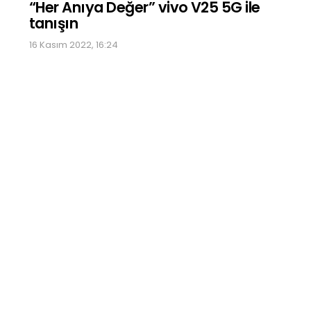
“Her Anıya Değer” vivo V25 5G ile
tanışın
16 Kasım 2022, 16:24