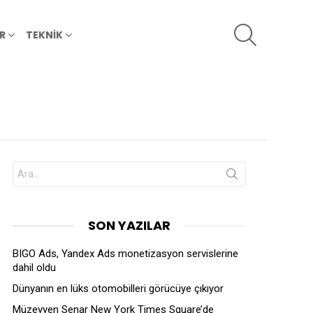
SEARCH
R
TEKNİK
Search
for:
SON YAZILAR
BIGO Ads, Yandex Ads monetizasyon servislerine
dahil oldu
Dünyanın en lüks otomobilleri görücüye çıkıyor
Müzeyyen Senar New York Times Square’de