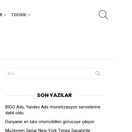
SEARCH
R
TEKNİK
Search
for:
SON YAZILAR
BIGO Ads, Yandex Ads monetizasyon servislerine
dahil oldu
Dünyanın en lüks otomobilleri görücüye çıkıyor
Müzeyyen Senar New York Times Square’de