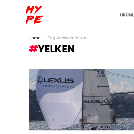
ÜRÜNL
You are here:
Home
Tag Archives: Yelken
YELKEN
LATEST
STORIES