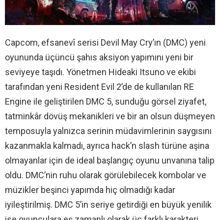
Capcom, efsanevî serisi Devil May Cry’ın (DMC) yeni
oyununda üçüncü şahıs aksiyon yapımını yeni bir
seviyeye taşıdı. Yönetmen Hideaki Itsuno ve ekibi
tarafından yeni Resident Evil 2’de de kullanılan RE
Engine ile geliştirilen DMC 5, sunduğu görsel ziyafet,
tatminkâr dövüş mekanikleri ve bir an olsun düşmeyen
temposuyla yalnızca serinin müdavimlerinin saygısını
kazanmakla kalmadı, ayrıca hack’n slash türüne aşina
olmayanlar için de ideal başlangıç oyunu unvanına talip
oldu. DMC’nin ruhu olarak görülebilecek kombolar ve
müzikler beşinci yapımda hiç olmadığı kadar
iyileştirilmiş. DMC 5’in seriye getirdiği en büyük yenilik
ise oyunculara eş zamanlı olarak üç farklı karakteri