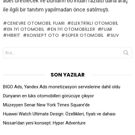
adet üretilecek ve bunların 60’ından fazlası daha araç
ile ilgili bir tanıtım yapılmadan önce satılmıştı.
CENEVRE OTOMOBIL FUARI
ELEKTRIKLI OTOMOBIL
EN IYI OTOMOBIL
EN IYI OTOMOBILLER
FUAR
HIBRIT
KONSEPT OTO
SÜPER OTOMOBIL
SUV
Search
for:
SON YAZILAR
BIGO Ads, Yandex Ads monetizasyon servislerine dahil oldu
Dünyanın en lüks otomobilleri görücüye çıkıyor
Müzeyyen Senar New York Times Square’de
Huawei Watch Ultimate Design: Özellikleri, fiyatı ve dahası
Nissan’dan yeni konsept: Hyper Adventure