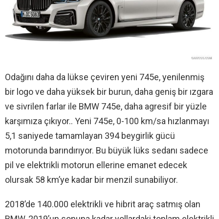
Odağını daha da lükse çeviren yeni 745e, yenilenmiş
bir logo ve daha yüksek bir burun, daha geniş bir ızgara
ve sivrilen farlar ile BMW 745e, daha agresif bir yüzle
karşımıza çıkıyor.. Yeni 745e, 0-100 km/sa hızlanmayı
5,1 saniyede tamamlayan 394 beygirlik gücü
motorunda barındırıyor. Bu büyük lüks sedanı sadece
pil ve elektrikli motorun ellerine emanet edecek
olursak 58 km’ye kadar bir menzil sunabiliyor.
2018’de 140.000 elektrikli ve hibrit araç satmış olan
BMW, 2019’un sonuna kadar yollardaki toplam elektrikli