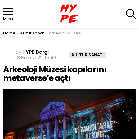
S
Menu
You are here:
Home
Kültür sanat
Arkeoloji Müzesi kapılarını metaverse’e açtı
by
HYPE Dergi
KÜLTÜR SANAT
18 Ekim 2022, 15:46
Arkeoloji Müzesi kapılarını
metaverse’e açtı