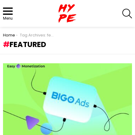
S
Menu
You are here:
Home
Tag Archives: featured
FEATURED
LATEST
STORIES