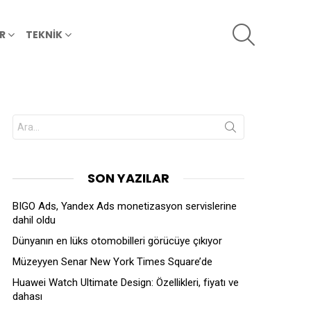
SEARCH
R
TEKNİK
Search
for:
SON YAZILAR
BIGO Ads, Yandex Ads monetizasyon servislerine
dahil oldu
Dünyanın en lüks otomobilleri görücüye çıkıyor
Müzeyyen Senar New York Times Square’de
Huawei Watch Ultimate Design: Özellikleri, fiyatı ve
dahası