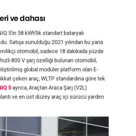
eri ve dahası
Q 5’in 58 kWh’lik standart bataryalı
du. Satışa sunulduğu 2021 yılından bu yana
enilikçi otomobil, sadece 18 dakikada yüzde
a hızlı 800 V şarj özelliği bulunan otomobil,
liştirilmiş global modüler platform olan E-
k dikkat çeken araç, WLTP standardına göre tek
NIQ 5
ayrıca, Araçtan Araca Şarj (V2L)
ağlantı ve en üst düzey araç içi sürücü yardım