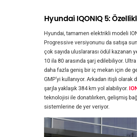
Hyundai IQONIQ 5: Özellikl
Hyundai, tamamen elektrikli modeli IONI
Progressive versiyonunu da satışa sun
çok sayıda uluslararası ödül kazanan y
10 ila 80 arasında şarj edilebiliyor. Ultr
daha fazla geniş bir iç mekan için de ge
GMP’yi kullanıyor. Arkadan itişli olara
şarjla yaklaşık 384 km yol alabiliyor.
IO
teknolojisi ile donatılırken, gelişmiş b
sistemlerine de yer veriyor.