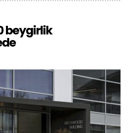
0 beygirlik
ede