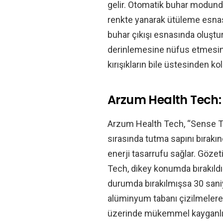
gelir. Otomatik buhar modunda
renkte yanarak ütüleme esnas
buhar çıkışı esnasında oluşt
derinlemesine nüfus etmesini 
kırışıkların bile üstesinden k
Arzum Health Tech: Öz
Arzum Health Tech, “Sense Tec
sırasında tutma sapını bırakı
enerji tasarrufu sağlar. Göze
Tech, dikey konumda bırakıldı
durumda bırakılmışsa 30 sani
alüminyum tabanı çizilmelere 
üzerinde mükemmel kayganlık