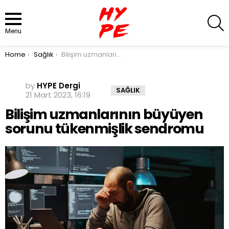
S
Menu
You are here:
Home
Sağlık
Bilişim uzmanlarının büyüyen sorunu tükenmişlik sendromu
by
HYPE Dergi
SAĞLIK
21 Mart 2023, 16:19
Bilişim uzmanlarının büyüyen
sorunu tükenmişlik sendromu