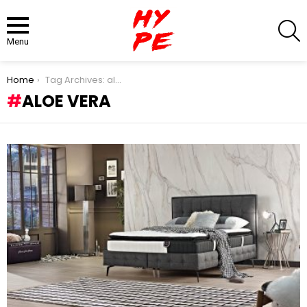
S
Menu
You are here:
Home
Tag Archives: aloe vera
ALOE VERA
LATEST
STORIES