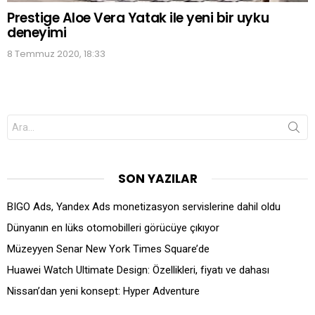
Prestige Aloe Vera Yatak ile yeni bir uyku
deneyimi
8 Temmuz 2020, 18:33
Search
for:
SON YAZILAR
BIGO Ads, Yandex Ads monetizasyon servislerine dahil oldu
Dünyanın en lüks otomobilleri görücüye çıkıyor
Müzeyyen Senar New York Times Square’de
Huawei Watch Ultimate Design: Özellikleri, fiyatı ve dahası
Nissan’dan yeni konsept: Hyper Adventure