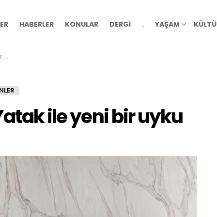
ER
HABERLER
KONULAR
DERGİ
.
YAŞAM
KÜLTÜ
mi
NLER
atak ile yeni bir uyku