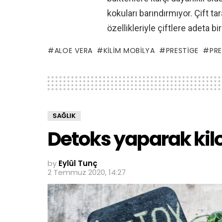
kokuları barındırmıyor. Çift ta
özellikleriyle çiftlere adeta b
ALOE VERA
KILIM MOBILYA
PRESTIGE
PRE
SAĞLIK
Detoks yaparak kil
by
Eylül Tunç
2 Temmuz 2020, 14:27