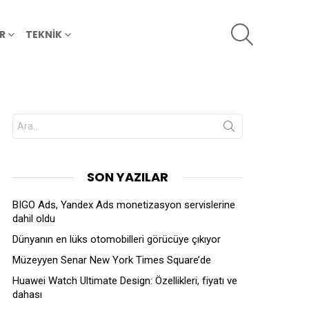
SEARCH
R
TEKNİK
Search
for:
SON YAZILAR
BIGO Ads, Yandex Ads monetizasyon servislerine
dahil oldu
Dünyanın en lüks otomobilleri görücüye çıkıyor
Müzeyyen Senar New York Times Square’de
Huawei Watch Ultimate Design: Özellikleri, fiyatı ve
dahası