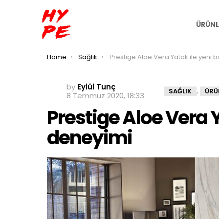
ÜRÜNL
You are here:
Home
Sağlık
Prestige Aloe Vera Yatak ile yeni bir uyku deneyi
by
Eylül Tunç
,
SAĞLIK
ÜRÜ
8 Temmuz 2020, 18:33
Prestige Aloe Vera Y
deneyimi