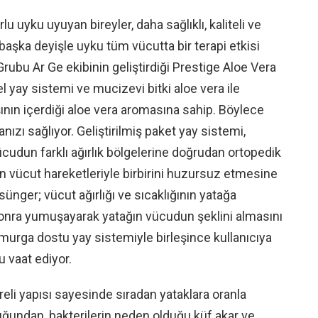
lu uyku uyuyan bireyler, daha sağlıklı, kaliteli ve
 başka deyişle uyku tüm vücutta bir terapi etkisi
Grubu Ar Ge ekibinin geliştirdiği Prestige Aloe Vera
 yay sistemi ve mucizevi bitki aloe vera ile
nın içerdiği aloe vera aromasına sahip. Böylece
nızı sağlıyor. Geliştirilmiş paket yay sistemi,
ücudun farklı ağırlık bölgelerine doğrudan ortopedik
in vücut hareketleriyle birbirini huzursuz etmesine
sünger; vücut ağırlığı ve sıcaklığının yatağa
sonra yumuşayarak yatağın vücudun şeklini almasını
omurga dostu yay sistemiyle birleşince kullanıcıya
u vaat ediyor.
reli yapısı sayesinde sıradan yataklara oranla
duğundan, bakterilerin neden olduğu küf akar ve