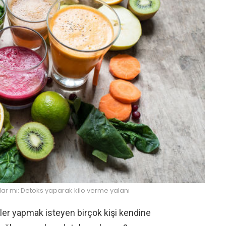
ar mı: Detoks yaparak kilo verme yalanı
 şeyler yapmak isteyen birçok kişi kendine