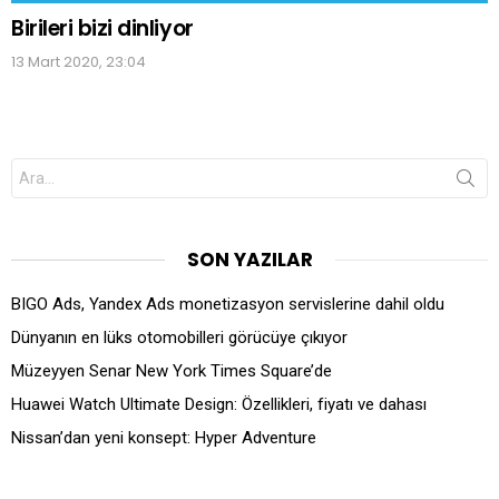
Birileri bizi dinliyor
13 Mart 2020, 23:04
Search
for:
SON YAZILAR
BIGO Ads, Yandex Ads monetizasyon servislerine dahil oldu
Dünyanın en lüks otomobilleri görücüye çıkıyor
Müzeyyen Senar New York Times Square’de
Huawei Watch Ultimate Design: Özellikleri, fiyatı ve dahası
Nissan’dan yeni konsept: Hyper Adventure