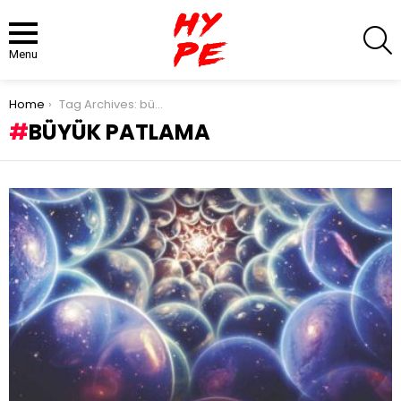
S
Menu
You are here:
Home
Tag Archives: büyük patlama
BÜYÜK PATLAMA
LATEST
STORIES