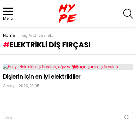
S
Menu
You are here:
Home
Tag Archives: elektrikli diş fırçası
ELEKTRIKLI DIŞ FIRÇASI
LATEST
STORIES
Dişlerin için en iyi elektrikliler
3 Mayıs 2020, 18:05
Search
for: