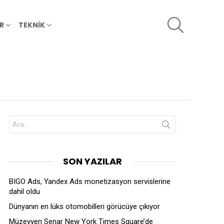
SEARCH
R
TEKNİK
Search
for:
SON YAZILAR
BIGO Ads, Yandex Ads monetizasyon servislerine
dahil oldu
Dünyanın en lüks otomobilleri görücüye çıkıyor
Müzeyyen Senar New York Times Square’de