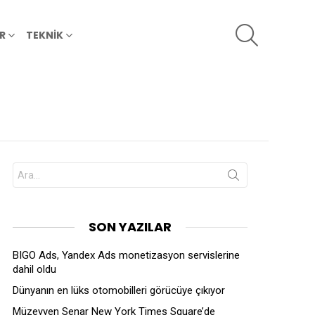
SEARCH
R
TEKNİK
Search
for:
SON YAZILAR
BIGO Ads, Yandex Ads monetizasyon servislerine
dahil oldu
Dünyanın en lüks otomobilleri görücüye çıkıyor
Müzeyyen Senar New York Times Square’de