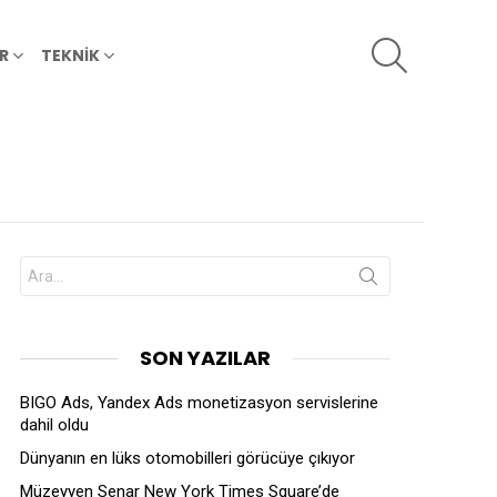
SEARCH
R
TEKNİK
Search
for:
SON YAZILAR
BIGO Ads, Yandex Ads monetizasyon servislerine
dahil oldu
Dünyanın en lüks otomobilleri görücüye çıkıyor
Müzeyyen Senar New York Times Square’de