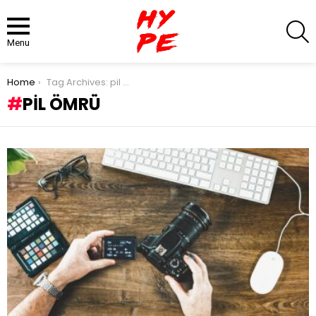
S
Menu
You are here:
Home
Tag Archives: pil ömrü
PIL ÖMRÜ
LATEST
STORIES