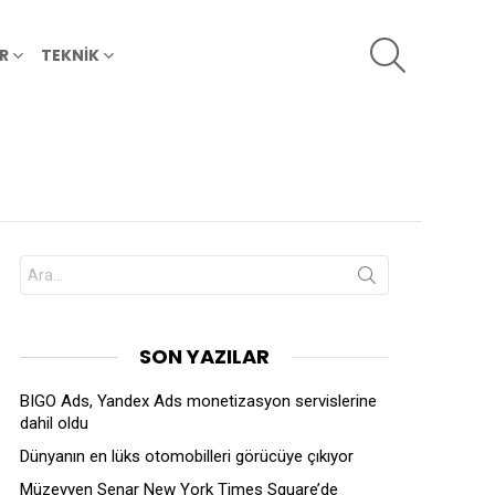
SEARCH
R
TEKNİK
Search
for:
SON YAZILAR
BIGO Ads, Yandex Ads monetizasyon servislerine
dahil oldu
Dünyanın en lüks otomobilleri görücüye çıkıyor
Müzeyyen Senar New York Times Square’de