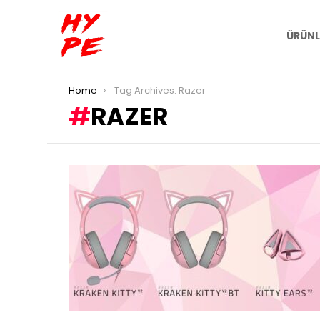
ÜRÜNL
You are here:
Home
Tag Archives: Razer
RAZER
LATEST
STORIES