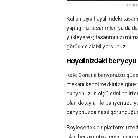
Kale C
Kullanıcıya hayallindeki tasarı
yaptığınız tasarımları ya da 
yükleyerek; tasarımınızı mima
görüş de alabiliyorsunuz.
Hayalinizdeki banyoyu 
Kale Core ile banyonuzu güzel
mekanı kendi zevkinize göre 
banyonuzun ölçülerini belirtere
olan detaylar ile banyonuzu ye
banyonuzda nasıl göründüğün
Böylece tek bir platform üzer
olan her ayrıntıya erişmenin ko