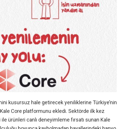
ni kusursuz hale getirecek yeniliklerine Türkiye’nin
Kale Core platformunu ekledi. Sektörde ilk kez
si ile ürünleri canlı deneyimleme fırsatı sunan Kale
 yolculuğu boyunca kaybolmadan hayallerindeki banyo