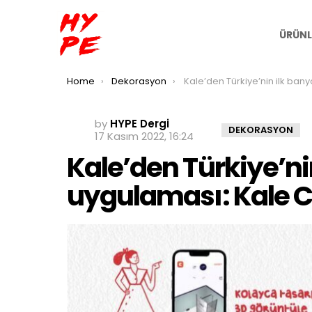
ÜRÜNL
You are here:
Home
Dekorasyon
Kale’den Türkiye’nin ilk banyo tasarım uygulamas
by
HYPE Dergi
DEKORASYON
17 Kasım 2022, 16:24
Kale’den Türkiye’ni
uygulaması: Kale 