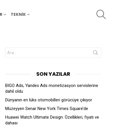
SEARCH
R
TEKNİK
Search
for:
SON YAZILAR
BIGO Ads, Yandex Ads monetizasyon servislerine
dahil oldu
Dünyanın en lüks otomobilleri görücüye çıkıyor
Müzeyyen Senar New York Times Square’de
Huawei Watch Ultimate Design: Özellikleri, fiyatı ve
dahası