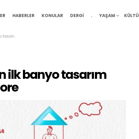
ER
HABERLER
KONULAR
DERGİ
.
YAŞAM
KÜLTÜ
ı: Kale Core
n ilk banyo tasarım
Core