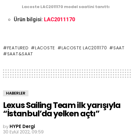
Lacoste LAC2011170 model saatini tanıttı
Ürün bilgisi
:
LAC2011170
FEATURED
LACOSTE
LACOSTE LAC2011170
SAAT
SAAT&SAAT
HABERLER
Lexus Sailing Team ilk yarışıyla
“İstanbul’da yelken açtı”
by
HYPE Dergi
30 Eylül 2022, 09:59