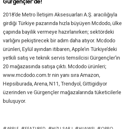
Gürgençler’de!
2018’de Metro İletişim Aksesuarları A.Ş. aracılığıyla
girdiği Türkiye pazarında hızla büyüyen Mcdodo, ülke
çapında bayilik vermeye hazırlanırken; sektördeki
varlığını pekiştirecek bir adım daha atıyor. Mcdodo
ürünleri, Eylül ayından itibaren, Apple’ın Türkiye’deki
yetkili satış ve teknik servis temsilcisi Gürgençler’in
20 mağazasında satışa çıktı. Mcdodo ürünleri;
www.mcdodo.com.tr nin yanı sıra Amazon,
Hepsiburada, Arena, N11, Trendyol, Gittigidiyor
üzerinden ve Gürgençler mağazalarında tüketicilerle
buluşuyor.
APPLE
FEATURED
HIZLI ŞARJ
HUAWEI
OPPO