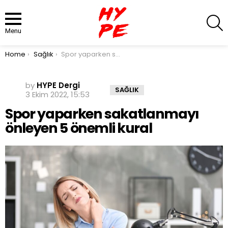
S
Menu
You are here:
Home
Sağlık
Spor yaparken sakatlanmayı önleyen 5 önemli kural
by
HYPE Dergi
SAĞLIK
3 Ekim 2022, 15:53
Spor yaparken sakatlanmayı
önleyen 5 önemli kural