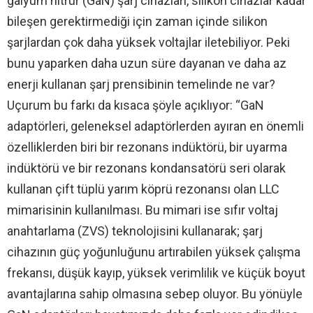
galyum nitrür (GaN) şarj cihazları, silikon cihazlar kadar
bileşen gerektirmediği için zaman içinde silikon
şarjlardan çok daha yüksek voltajlar iletebiliyor. Peki
bunu yaparken daha uzun süre dayanan ve daha az
enerji kullanan şarj prensibinin temelinde ne var?
Uçurum bu farkı da kısaca şöyle açıklıyor: “GaN
adaptörleri, geleneksel adaptörlerden ayıran en önemli
özelliklerden biri bir rezonans indüktörü, bir uyarma
indüktörü ve bir rezonans kondansatörü seri olarak
kullanan çift tüplü yarım köprü rezonansı olan LLC
mimarisinin kullanılması. Bu mimari ise sıfır voltaj
anahtarlama (ZVS) teknolojisini kullanarak; şarj
cihazının güç yoğunluğunu artırabilen yüksek çalışma
frekansı, düşük kayıp, yüksek verimlilik ve küçük boyut
avantajlarına sahip olmasına sebep oluyor. Bu yönüyle